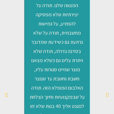
המצווה שלנו. תודה על
מצו
יצירתיות שלא מפסיקה
הרמת
להפתיע, על גמישות
נהנ
מחשבתית, תודה על שלא
עם
נרתעת גם כשידעת שמדובר
לדפד
בסדנה גדולה, תודה שלא
לעצמ
ויתרת עלינו גם כשלא מצאנו
נת
מוצר שהיינו סגורות עליו,
הב
חשבת וחשבת עד שנוצר
והס
האלבום המופלא הזה. תודה
ת
על שבמקצועיות וחיוך הצלחת
למגנט אליך 40 בנות שלא זזו