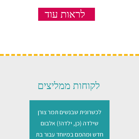
תלוי במשך הסדנא.
לראות עוד
ניתן ליצור אותו כמוצר אישי לכל משתתף וכמצור משפחתי
שמכינים יחד כל המשפחה.
בסוגי ניירות שונים ניתן להתאים אותו לכל חגיגה.
לקוחות ממליצים
לכשרונית שבנשים תמר צורן
תמר
שילדה (כן, ילדה!) אלבום
שהבנ
חדש ומהמם במיוחד עבור בת
הפ