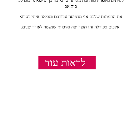
לעיתים משפחה מורחבת מזמינה סדנא כזו כך שיוצא אלבום לכל
בית אב.
את התמונות שלכם אני מדפיסה עבורכם ומביאה איתי לסדנא.
אלבום ספירלה זהו תוצר יפה ואיכותי שנשמר לאורך שנים.
הסדנא מתאימה לכל הגילאים. ומאפשרת עבודה חופשית עם
המכונות.
במהלך הסדנא נעבוד על מצע של קרטון דחוס ובסופה נחורר את
לראות עוד
הקרטון ונאגוד את האלבום בספירלה.