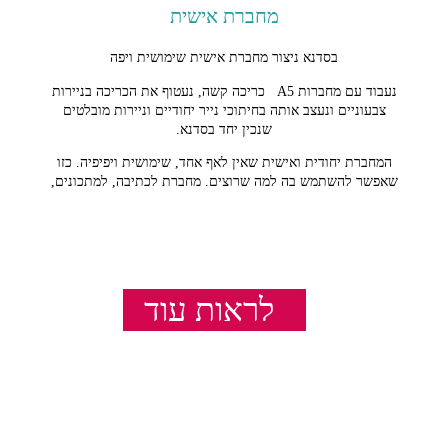
מחברת אישית
בסדנא ניצור מחברת אישית שימושית ויפה
נעבוד עם מחברות A5 כריכה קשה, נעטוף את הכריכה בניירות
צבעוניים ונעצב אותה בחיתוכי נייר יחודיים וניירות מובלטים
שנכין יחד בסדנא.
המחברת יחודית ואישית שאין לאף אחד, שימושית ויפיפיה. כזו
שאפשר להשתמש בה למה שרוצים. מחברת לכתיבה, למתכונים,
ללמודים ולחיים.
סדנא שמתאימה לקבוצות גדולות. עם תוצר שימושי וכייפי.
לראות עוד